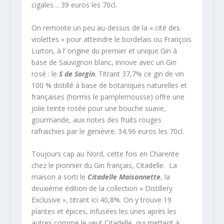
cigales… 39 euros les 70cl.
On remonte un peu au-dessus de la « cité des
violettes » pour atteindre le bordelais ou François
Lurton, à l’ origine du premier et unique Gin à
base de Sauvignon blanc, innove avec un Gin
rosé : le
S de Sorgin
. Titrant 37,7% ce gin de vin
100 % distillé à base de botaniques naturelles et
françaises (hormis le pamplemousse) offre une
jolie teinte rosée pour une bouche suave,
gourmande, aux notes des fruits rouges
rafraichies par le genièvre. 34,96 euros les 70cl.
Toujours cap au Nord, cette fois en Charente
chez le pionnier du Gin français, Citadelle. La
maison a sorti le
Citadelle Maisonnette
, la
deuxième édition de la collection « Distillery
Exclusive », titrant ici 40,8%. On y trouve 19
plantes et épices, infusées les unes après les
autres comme le veut Citadelle, qui mettent à