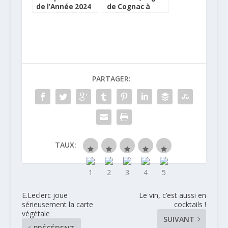
de l’Année 2024
de Cognac à
partir d’une
recette
artisanale de
Dunkerque
PARTAGER:
TAUX:
E.Leclerc joue
Le vin, c’est aussi en
sérieusement la carte
cocktails !
végétale
SUIVANT