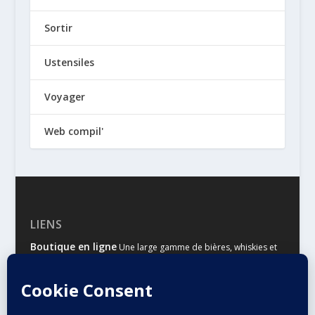
Sortir
Ustensiles
Voyager
Web compil'
LIENS
Boutique en ligne
Une large gamme de bières, whiskies et
autres spiritueux
Malts & Houblons
Le site d’information des amateurs de
bière et de whisky