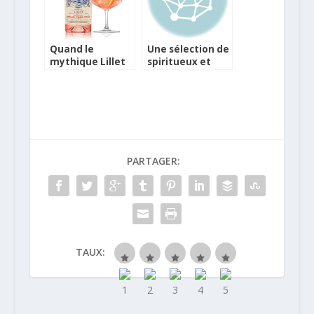
Quand le
Une sélection de
mythique Lillet
spiritueux et
se pare d’une
liqueurs made in
robe rose
france pour les
Fêtes
PARTAGER:
TAUX: