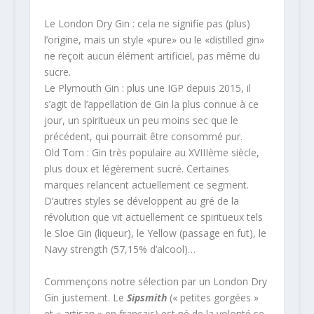
Le London Dry Gin : cela ne signifie pas (plus)
l’origine, mais un style «pure» ou le «distilled gin»
ne reçoit aucun élément artificiel, pas même du
sucre.
Le Plymouth Gin : plus une IGP depuis 2015, il
s’agit de l’appellation de Gin la plus connue à ce
jour, un spiritueux un peu moins sec que le
précédent, qui pourrait être consommé pur.
Old Tom : Gin très populaire au XVIIIème siècle,
plus doux et légèrement sucré. Certaines
marques relancent actuellement ce segment.
D’autres styles se développent au gré de la
révolution que vit actuellement ce spiritueux tels
le Sloe Gin (liqueur), le Yellow (passage en fut), le
Navy strength (57,15% d’alcool)…
Commençons notre sélection par un London Dry
Gin justement. Le
Sipsmith
(« petites gorgées »
et « artisan » en français) est né de la volonté se