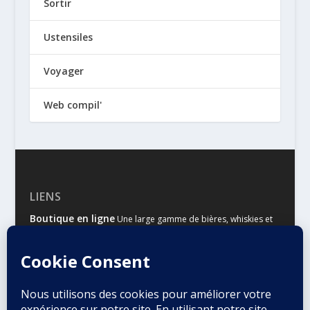
Sortir
Ustensiles
Voyager
Web compil'
LIENS
Boutique en ligne
Une large gamme de bières, whiskies et
autres spiritueux
Malts & Houblons
Le site d’information des amateurs de
bière et de whisky