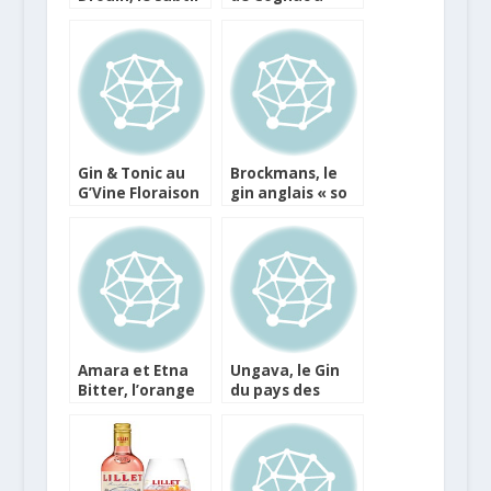
normand
partir d’une
recette
artisanale de
Dunkerque
Gin & Tonic au
Brockmans, le
G’Vine Floraison
gin anglais « so
sweet » et aux
arômes de fruits
rouges
Amara et Etna
Ungava, le Gin
Bitter, l’orange
du pays des
sanguine de
Inuits
Sicile dans votre
bar