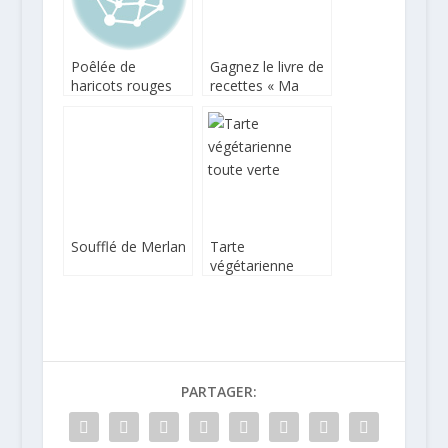
Poêlée de
Gagnez le livre de
haricots rouges
recettes « Ma
au lait de coco
petite saladerie à
la maison » !
Soufflé de Merlan
Tarte
végétarienne
toute verte
PARTAGER: