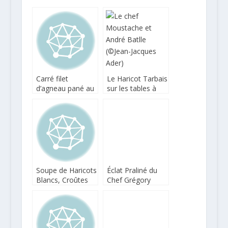
Carré filet
Le Haricot Tarbais
d’agneau pané au
sur les tables à
pain d’épices
Pâques
Carré & flan de
Haricots Tarbais
Soupe de Haricots
Éclat Praliné du
Blancs, Croûtes
Chef Grégory
de Parmesan
Cohen