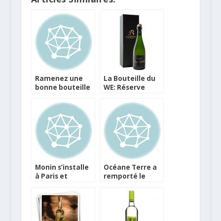
Ramenez une
La Bouteille du
bonne bouteille
WE: Réserve
en toute
Perpétuelle
sécurité dans
Domaine Louis
vos bagages
Brochet
Monin s’installe
Océane Terre a
à Paris et
remporté le
propose 2
Challenge Monin
nouvelles
2019
recettes