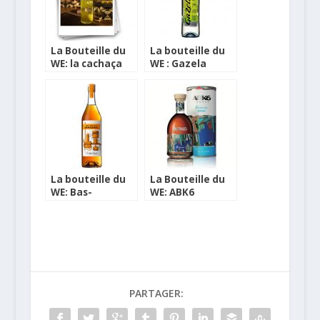
La Bouteille du
La bouteille du
WE: la cachaça
WE : Gazela
Gaya
La bouteille du
La Bouteille du
WE: Bas-
WE: ABK6
Armagnac Dry-
Reserve Artist
Cellar de
Collection
Dartigalongue
PARTAGER: