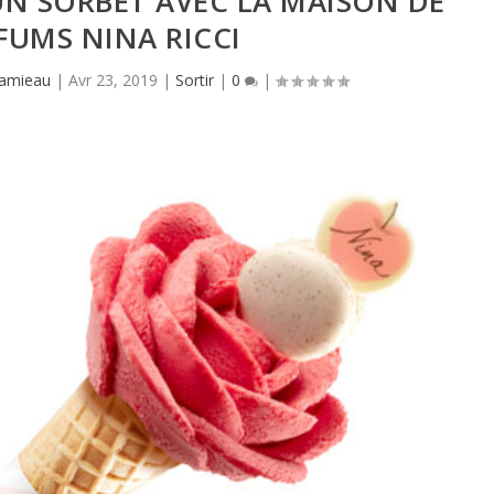
N SORBET AVEC LA MAISON DE
FUMS NINA RICCI
Hamieau
|
Avr 23, 2019
|
Sortir
|
0
|