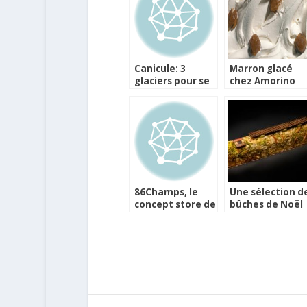
Canicule: 3
Marron glacé
glaciers pour se
chez Amorino
rafraîchir avec
gourmandise
86Champs, le
Une sélection d
concept store de
bûches de Noël
Pierre Hermé et
l’Occitane sur les
Champs Elysées