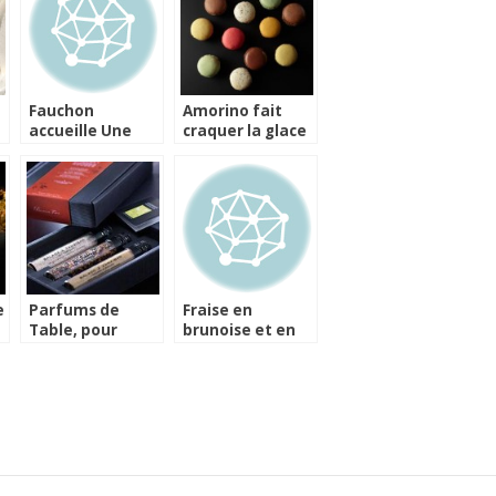
Fauchon
Amorino fait
accueille Une
craquer la glace
Glace à Paris sur
avec ses
sa terrasse
Macarons
Miam’Vice
e
Parfums de
Fraise en
Table, pour
brunoise et en
relever vos
sorbet, coulis de
créations
coco a la
culinaires
verveine