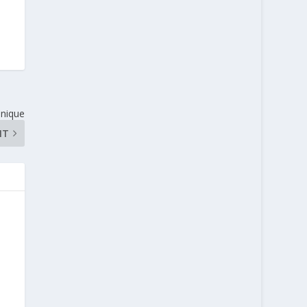
-nique
NT