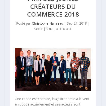
CRÉATEURS DU
COMMERCE 2018
Posté par
Christophe Hamieau
|
Sep 27, 2018
|
Sortir
|
0
|
Une chose est certaine, la gastronomie a le vent
en poupe actuellement et ses acteurs sont