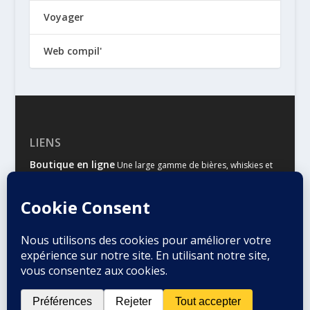
Voyager
Web compil'
LIENS
Boutique en ligne
Une large gamme de bières, whiskies et
autres spiritueux
Malts & Houblons
Le site d’information des amateurs de
bière et de whisky
Conçu par
| Propulsé par
Elegant Themes
WordPress