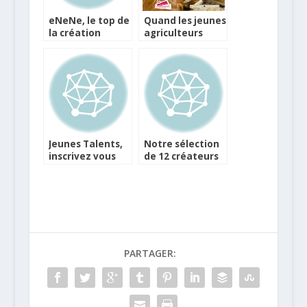
eNeNe, le top de
Quand les jeunes
la création
agriculteurs
portugaise en
font recettes
commerce
« phygital »
Jeunes Talents,
Notre sélection
inscrivez vous
de 12 créateurs
pour succèder à
pour votre
Clémence
Epiphanie
Perrault
PARTAGER: