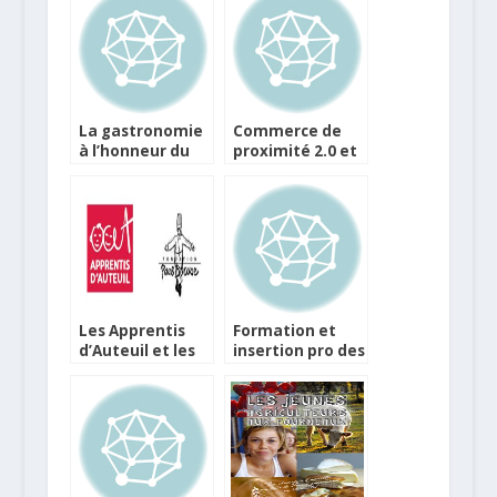
La gastronomie
Commerce de
à l’honneur du
proximité 2.0 et
Grand Prix des
humain avec
Jeunes
VisuCommerce
Créateurs du
Commerce
Les Apprentis
Formation et
d’Auteuil et les
insertion pro des
Espoirs Jeunes
jeunes en
Bocuse
situation de
handicap à
l’EPMT