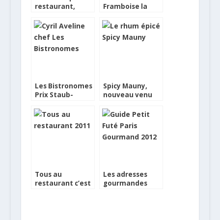
restaurant,
Framboise la
demandez votre
nouvelle
Cheverny Doggy
enseigne de
bag
restaurant de
viande
Les Bistronomes
Spicy Mauny,
Prix Staub-
nouveau venu
Lebey du
chez les rhums
Meilleur Bistrot
épicés
Parisien 2012
Tous au
Les adresses
restaurant c’est
gourmandes
dès aujourd’hui !
d’un Petit Futé
parisien