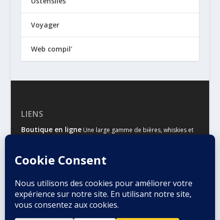
Ustensiles
Voyager
Web compil'
LIENS
Boutique en ligne
Une large gamme de bières, whiskies et
autres spiritueux
Malts & Houblons
Le site d’information des amateurs de
bière et de whisky