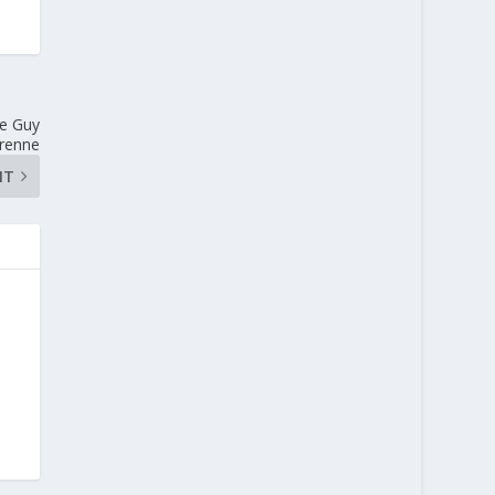
de Guy
renne
NT