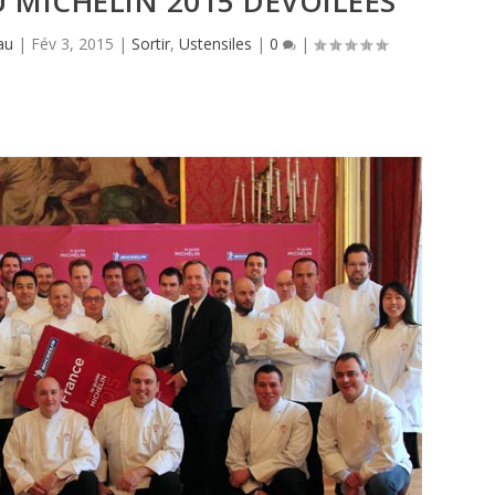
U MICHELIN 2015 DÉVOILÉES
au
|
Fév 3, 2015
|
Sortir
,
Ustensiles
|
0
|