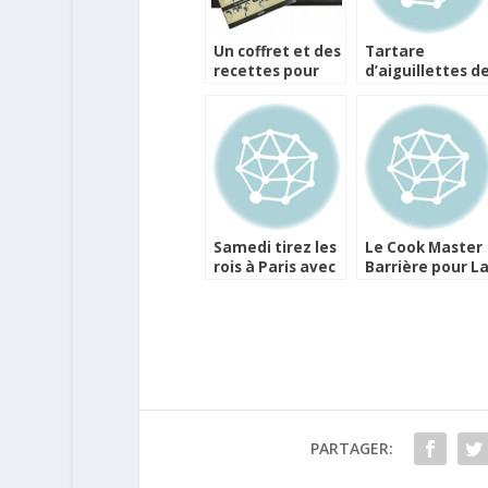
Un coffret et des
Tartare
recettes pour
d’aiguillettes d
fêter les 80 ans
canard, huître
de La Maison de
Gillardeau par
la Truffe
Franck Putelat
Samedi tirez les
Le Cook Master
rois à Paris avec
Barrière pour L
les plus grands
Pépite de Mart
chefs
PARTAGER: