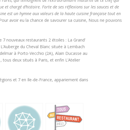
se rares, qui témoignent de l’extraordinaire maturité de ce chef qui
 et chargé d’histoire. Forte de ses réflexions sur les sauces et de
isine est un hymne aux valeurs de la haute cuisine française tout en
 Pour avoir eu la chance de savourer sa cuisine, Nous ne pouvons
e 7 nouveaux restaurants 2 étoiles : La Grand’
, L’Auberge du Cheval Blanc située à Lembach
adelmar à Porto-Vecchio (2A), Alain Ducasse au
tous deux situés à Paris, et enfin L’Atelier
égions et 7 en Ile-de-France, appariement dans