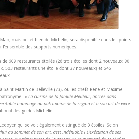
e Mao, mais bel et bien de Michelin, sera disponible dans les points
sur l’ensemble des supports numériques.
de 609 restaurants étoilés (26 trois étoiles dont 2 nouveaux; 80
x, 503 restaurants une étoile dont 37 nouveaux) et 646
eaux.
 Saint Martin de Belleville (73), où les chefs René et Maxime
r patronyme !
« La cuisine de la famille Meilleur, ancrée dans
 un véritable hommage au patrimoine de la région et à son art de vivre
ational des guides Michelin.
 Ledoyen qui se voit également distingué de 3 étoiles. Selon
’hui au sommet de son art, c’est indéniable ! L’exécution de ses