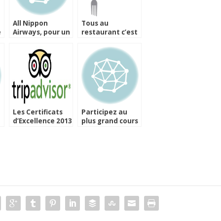
All Nippon
Tous au
e
Airways, pour un
restaurant c’est
voyage culinaire
dès aujourd’hui !
au travers des
étoiles
Les Certificats
Participez au
a
d’Excellence 2013
plus grand cours
a
de TripAdvisor
de cuisine
d’Alsace