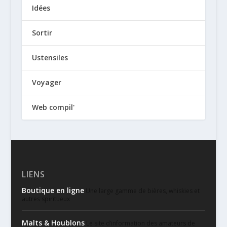
Idées
Sortir
Ustensiles
Voyager
Web compil'
LIENS
Boutique en ligne
Une large gamme de bières, whiskies et
autres spiritueux
Malts & Houblons
Le site d’information des amateurs de