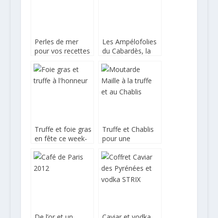
Perles de mer
Les Ampélofolies
pour vos recettes
du Cabardès, la
de fêtes
truffe et le vin en
fête
Truffe et foie gras
Truffe et Chablis
en fête ce week-
pour une
end à Sarlat
moutarde de
fêtes
De l’or et un
Caviar et vodka