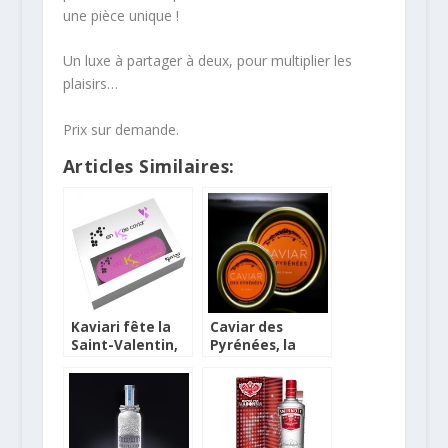
une pièce unique !
Un luxe à partager à deux, pour multiplier les
plaisirs…
Prix sur demande.
Articles Similaires:
Kaviari fête la
Caviar des
Saint-Valentin,
Pyrénées, la
coffrets et jeux
perle des
concours !
montagnes