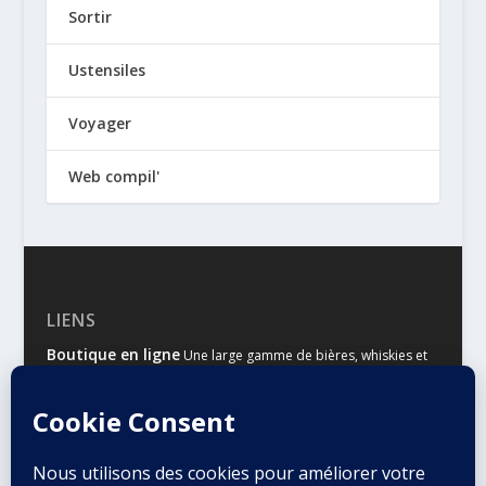
Sortir
Ustensiles
Voyager
Web compil'
LIENS
Boutique en ligne
Une large gamme de bières, whiskies et
autres spiritueux
Malts & Houblons
Le site d’information des amateurs de
bière et de whisky