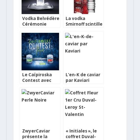
Vodka Belvédère
La vodka
Cérémonie
Smirnoff scintille
Cannes 2011
avec Madonna
Le Caïpiroska
L’en-K de caviar
Contest avec
par Kaviari
Eristoff
ZwyerCaviar
« Initiales », le
présente la
coffret Duval-