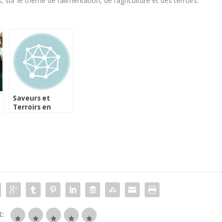
 sur le thème de l’alimentation, de l’agriculture et des terroirs.
Saveurs et
Terroirs en
Méditerranée
10e édition
: