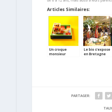
de 6 à 12 ans, mais aussi à leurs parents,
Articles Similaires:
Un croque
Le bio s’expose
monsieur
en Bretagne
revisité en Croq’
avec trois dates
Légumes
PARTAGER:
TAUX