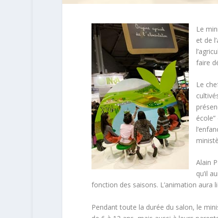
Le mini
et de l
l’agric
faire d
Le che
cultiv
présenc
école” 
l’enfan
ministè
Alain 
qu’il 
fonction des saisons. L’animation aura li
Pendant toute la durée du salon, le mi