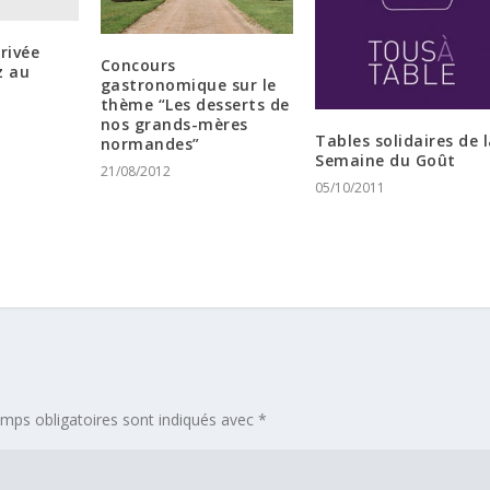
rivée
Concours
z au
gastronomique sur le
s
thème “Les desserts de
nos grands-mères
Tables solidaires de 
normandes”
Semaine du Goût
21/08/2012
05/10/2011
mps obligatoires sont indiqués avec
*