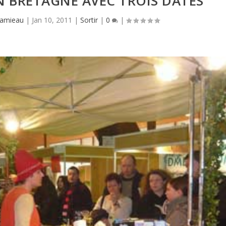
EN BRETAGNE AVEC TROIS DATES
Hamieau
|
Jan 10, 2011
|
Sortir
|
0
|