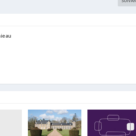
SUIVA
mieau