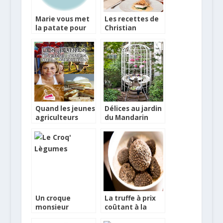
Marie vous met
Les recettes de
la patate pour
Christian
vos déjeuners
Constant et
Ghislaine
Arabian à la
bière Pur Malt
Quand les jeunes
Délices au jardin
agriculteurs
du Mandarin
font recettes
Oriental Paris
Un croque
La truffe à prix
monsieur
coûtant à la
revisité en Croq’
table de