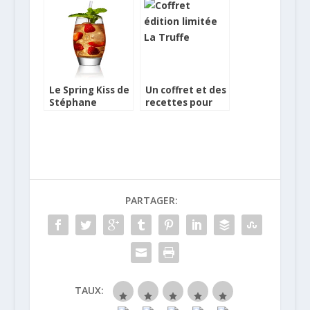
Légumes
Stéphane
Duchiron
Le Spring Kiss de
Un coffret et des
Stéphane
recettes pour
Ginouvès
fêter les 80 ans
de La Maison de
la Truffe
PARTAGER:
TAUX: