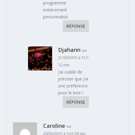
programme
entièrement
personnalisé.
RÉPONSE
Djahann
sur
21/03/2015 à 15 h
12 min
J’ai oublié de
préciser que j’ai
une préférence
pour le livre !
RÉPONSE
Caroline
sur
29/03/2015 à 16 h 28 min