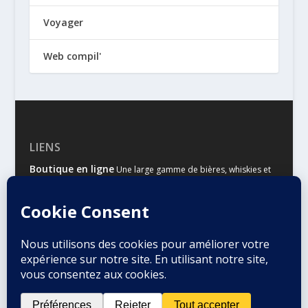
Voyager
Web compil'
LIENS
Boutique en ligne
Une large gamme de bières, whiskies et
autres spiritueux
Malts & Houblons
Le site d’information des amateurs de
bière et de whisky
Conçu par
| Propulsé par
Elegant Themes
WordPress