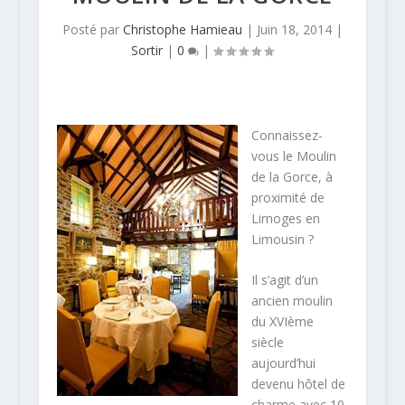
Posté par
Christophe Hamieau
|
Juin 18, 2014
|
Sortir
|
0
|
Connaissez-
vous le Moulin
de la Gorce, à
proximité de
Limoges en
Limousin ?
Il s’agit d’un
ancien moulin
du XVIème
siècle
aujourd’hui
devenu hôtel de
charme avec 10