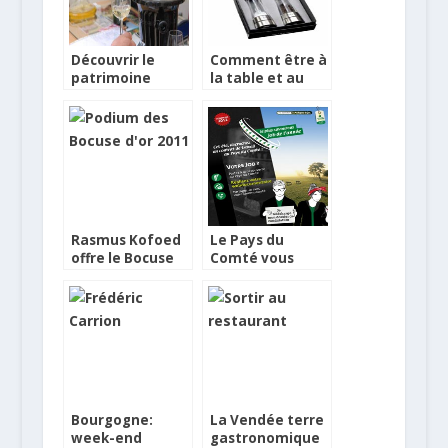
Découvrir le
Comment être à
patrimoine
la table et au
gastronomique
moulin avec
à Vitiloire 2013
classe !
Rasmus Kofoed
Le Pays du
offre le Bocuse
Comté vous
d’Or au
offre un
Danemark
savoureux job !
Bourgogne:
La Vendée terre
week-end
gastronomique