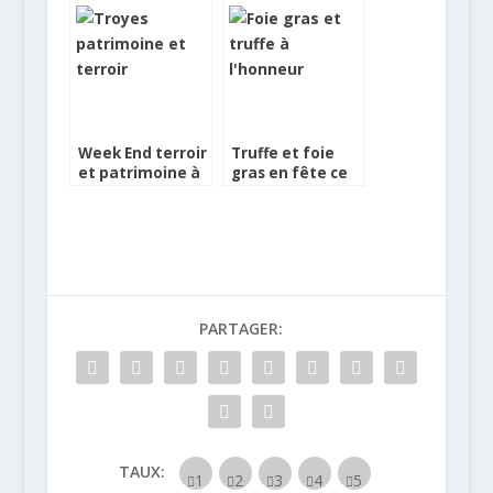
Week End terroir
Truffe et foie
et patrimoine à
gras en fête ce
Troyes
week-end à
Sarlat
PARTAGER:
TAUX: