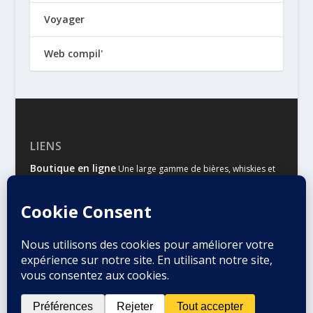
Voyager
Web compil'
LIENS
Boutique en ligne
Une large gamme de bières, whiskies et
autres spiritueux
Malts & Houblons
Le site d’information des amateurs de
bière et de whisky
Conçu par
| Propulsé par
Elegant Themes
WordPress