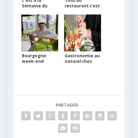
C’est à la
Tous au
Semaine du
restaurant c’est
Goût cette
dès aujourd’hui !
année
Bourgogne:
Gastronomie au
week-end
naturel chez
gastronomique
Logis de France
en amoureux
PARTAGER: