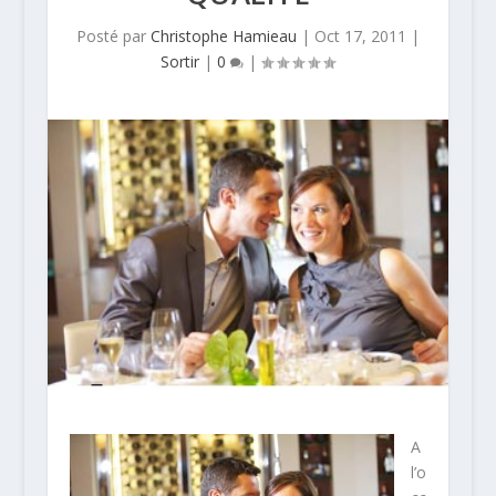
Posté par
Christophe Hamieau
|
Oct 17, 2011
|
Sortir
|
0
|
A
l’o