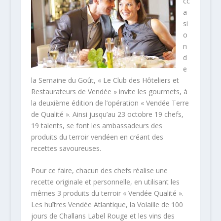
cc
a
si
o
n
d
e
la Semaine du Goût, « Le Club des Hôteliers et
Restaurateurs de Vendée » invite les gourmets, à
la deuxième édition de l’opération « Vendée Terre
de Qualité ». Ainsi jusqu’au 23 octobre 19 chefs,
19 talents, se font les ambassadeurs des
produits du terroir vendéen en créant des
recettes savoureuses.
Pour ce faire, chacun des chefs réalise une
recette originale et personnelle, en utilisant les
mêmes 3 produits du terroir « Vendée Qualité ».
Les huîtres Vendée Atlantique, la Volaille de 100
jours de Challans Label Rouge et les vins des