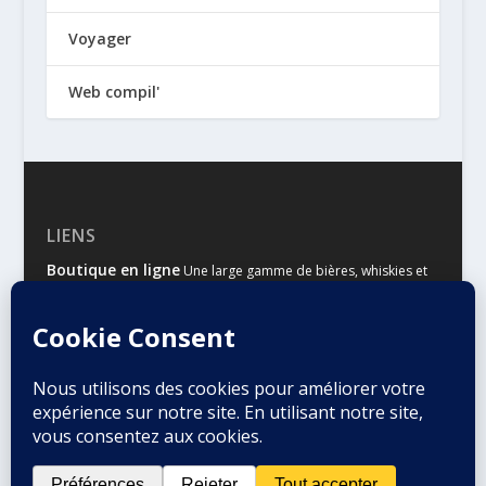
Voyager
Web compil'
LIENS
Boutique en ligne
Une large gamme de bières, whiskies et
autres spiritueux
Malts & Houblons
Le site d’information des amateurs de
bière et de whisky
Conçu par
| Propulsé par
Elegant Themes
WordPress