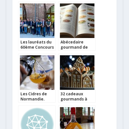
Cidres de
dans l’année !
Normandie
Les lauréats du
Abécedaire
60ème Concours
gourmand de
Cidricole des
printemps 2025
Appellations
Normandes
Les Cidres de
32 cadeaux
Normandie.
gourmands à
Bouteilles du WE
offrir à Noël