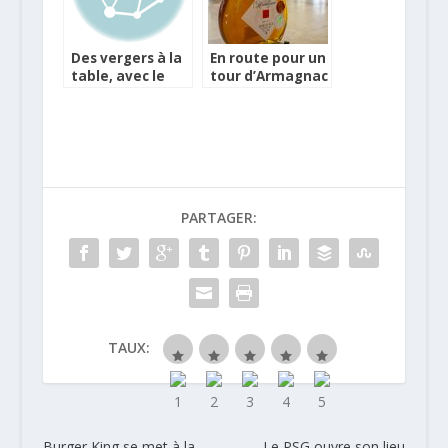
Des vergers à la
En route pour un
table, avec le
tour d’Armagnac
cidre breton
!
Kerisac
PARTAGER:
TAUX:
Burger King se met à la
Le PSG ouvre son lieu