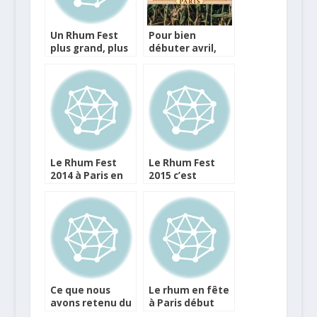
Un Rhum Fest
Pour bien
plus grand, plus
débuter avril,
pro et un coffret
rendez-vous au
jeu dégustation
Rhum Fest !
Le Rhum Fest
Le Rhum Fest
2014 à Paris en
2015 c’est
avril
bientôt et
incontournable !
Ce que nous
Le rhum en fête
avons retenu du
à Paris début
Rhum Fest 2016
avril