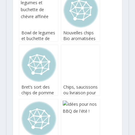
Bowl de legumes
Nouvelles chips
et buchette de
Bio aromatisées
chèvre affinée
chez Bret’s
Bret’s sort des
Chips, saucissons
chips de pomme
ou livraison pour
de terre et de mer
le pique-nique
estival !