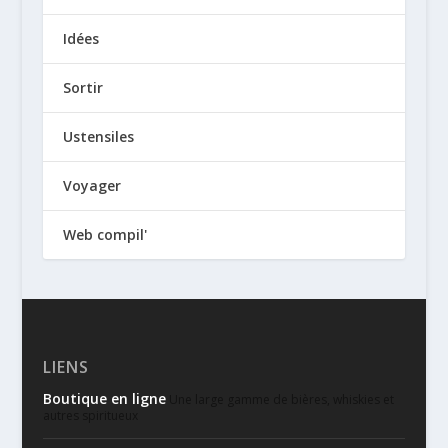
Idées
Sortir
Ustensiles
Voyager
Web compil'
LIENS
Boutique en ligne
Une large gamme de bières, whiskies et
autres spiritueux