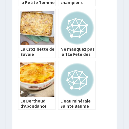
la Petite Tomme
champions
de Savoie IGP
français
couronnés à la
Foire de Paris
La Croziflette de
Ne manquez pas
Savoie
la 12e Fête des
Fromages de
Savoie
Le Berthoud
L’eau minérale
d’Abondance
Sainte Baume
s’invite sur les
nouveau
tables
fournisseur
hivernales
officiel de l’OM