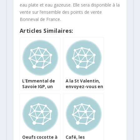
eau plate et eau gazeuse. Elle sera disponible à la
vente sur l’ensemble des points de vente
Bonneval de France.
Articles Similaires:
L’Emmental de
A la St Valentin,
Savoie IGP, un
envoyez-vous en
très beau
l’air à Méribel !
fromage à ne
pas oublier
Oeufs cocotte à
Café, les