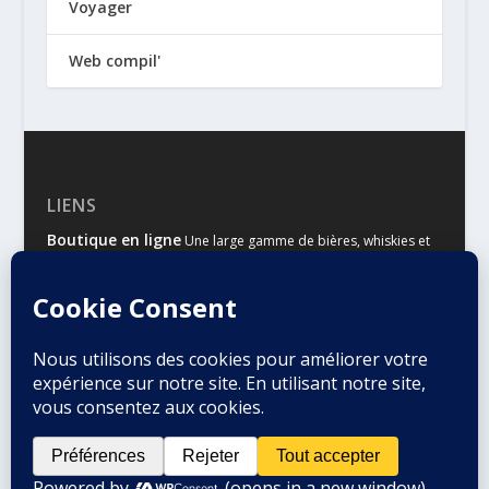
Voyager
Web compil'
LIENS
Boutique en ligne
Une large gamme de bières, whiskies et
autres spiritueux
Malts & Houblons
Le site d’information des amateurs de
bière et de whisky
Conçu par
| Propulsé par
Elegant Themes
WordPress