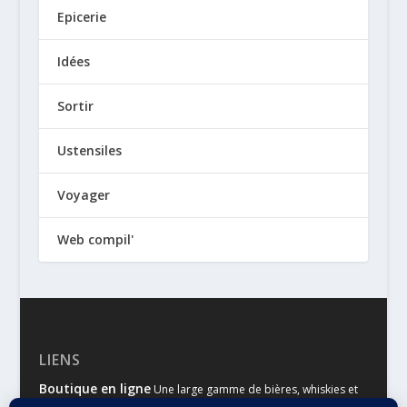
Epicerie
Idées
Sortir
Ustensiles
Voyager
Web compil'
LIENS
Boutique en ligne
Une large gamme de bières, whiskies et
autres spiritueux