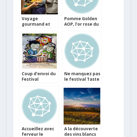
Voyage
Pomme Golden
gourmand et
AOP, l’or rose du
solidaire avec le
Limousin
Refugee Food
Festival
Coup d’envoi du
Ne manquez pas
Festival
le festival Taste
International de
of Paris
la Photographie
Culinaire 2011
Accueillez avec
A la découverte
ferveur le
des vins blancs