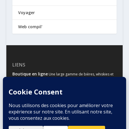
Voyager
Web compil'
LIENS
Boutique en ligne
Une large gamme de bières, whiskies et
autres spiritueux
Malts & Houblons
Le site d’information des amateurs de
bière et de whisky
Conçu par
| Propulsé par
Elegant Themes
WordPress