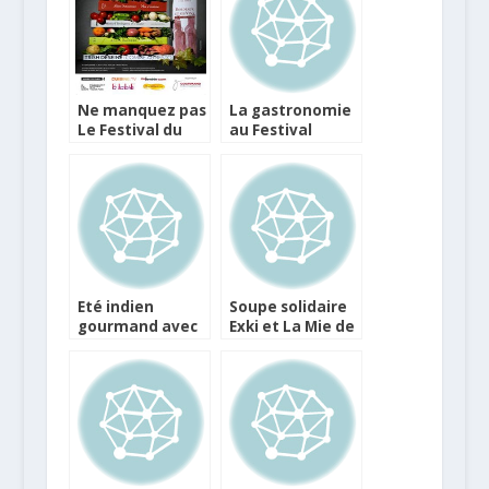
Ne manquez pas
La gastronomie
Le Festival du
au Festival
Livre Culinaire
International de
la Musique
Mécanique des
Gets
Eté indien
Soupe solidaire
gourmand avec
Exki et La Mie de
le Valence
pain
Gastronomie
Festival