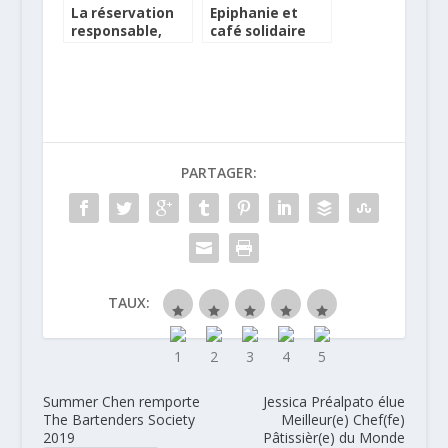
La réservation
Epiphanie et
responsable,
café solidaire
comme un
chez Exki
pourboire
solidaire
PARTAGER:
TAUX:
Summer Chen remporte
Jessica Préalpato élue
The Bartenders Society
Meilleur(e) Chef(fe)
2019
Pâtissièr(e) du Monde