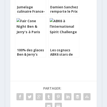
Jumelage
Damien Sanchez
culinaire France-
remporte le Prix
Turquie
Dalmeran 2011
100% des glaces
Les cognacs
Ben & Jerry’s
ABK6 stars de
issues du
l’International
commerce
Spirits Challenge
équitable d’ici fin
2011
PARTAGER: