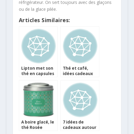
réfrigérateur. On sert toujours avec des glaçons
ou de la glace pilée.
Articles Similaires:
Lipton met son
Thé et café,
thé en capsules
idées cadeaux
compatibles
pour Noël et les
machines
fêtes de fin
Nespresso
d’année
A boire glacé, le
7 idées de
thé Rosée
cadeaux autour
Champêtre des
du thé