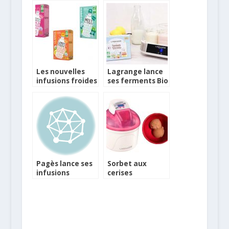
Comptoirs
Richard
Les nouvelles
Lagrange lance
infusions froides
ses ferments Bio
de Clipper
Pagès lance ses
Sorbet aux
infusions
cerises
glacées Bio et
bigarreau
une nouvelle
Napoléon à la
recette détox
sorbetière
Lagrange