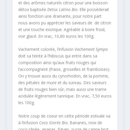
et des arômes naturels citron pour une boisson
détox baptisée
Detox Latino Bio
. Elle possèderait
ainsi fonction une drainante, pour notre part
nous avons pu apprécier les saveurs de de citron
et une touche exotique. Agréable à boire froid,
voir glacé. En vrac, 10,80 euros les 100g.
Vachement colorée, l’infusion
Vachement Sympa
doit sa teinte à l’hibiscus qui entre dans sa
composition ainsi qu’aux fruits rouges qui
l’accompagnent (fraise, groseilles et framboises).
On y trouve aussi du cynorhodon, de la pomme,
des pétales de mure et du sureau. Des saveurs
de fruits rouges bien sûr, mais aussi une trame
acidulée légèrement tannique. En vrac, 7,50 euros
les 100g.
Notre coup de coeur en cette période estivale va
à l’infusion
Coco Givrée Bio
. Bananes, noix de
coco râpée, ananas, figues, sucre de canne brut,