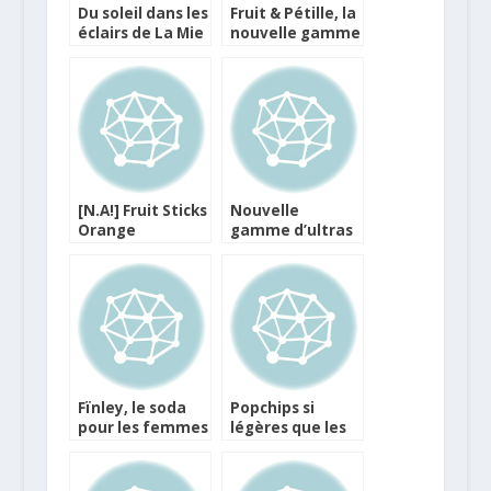
Du soleil dans les
Fruit & Pétille, la
éclairs de La Mie
nouvelle gamme
Câline
chez Cristaline
[N.A!] Fruit Sticks
Nouvelle
Orange
gamme d’ultras
Sanguine,
frais végétaux
édition limitée
chez Alpro
chez Monoprix.
Fïnley, le soda
Popchips si
pour les femmes
légères que les
d’expérience…
stars en
raffolent !