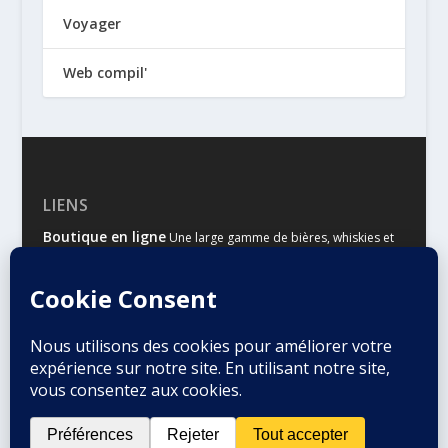
Voyager
Web compil'
LIENS
Boutique en ligne
Une large gamme de bières, whiskies et
autres spiritueux
Malts & Houblons
Le site d’information des amateurs de
bière et de whisky
Conçu par
| Propulsé par
Elegant Themes
WordPress