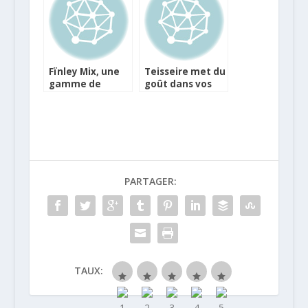
Fïnley Mix, une
Teisseire met du
gamme de
goût dans vos
premium mixers
bulles
pour vos
recettes de
cocktails
PARTAGER:
TAUX: