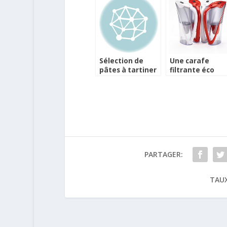
Sélection de
Une carafe
pâtes à tartiner
filtrante éco
pour la
responsable
Chandeleur
made in france
PARTAGER:
TAUX