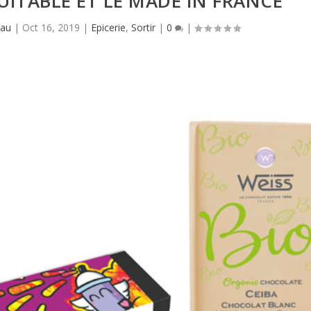
QUITABLE ET LE MADE IN FRANCE
eau
|
Oct 16, 2019
|
Epicerie
,
Sortir
|
0
|