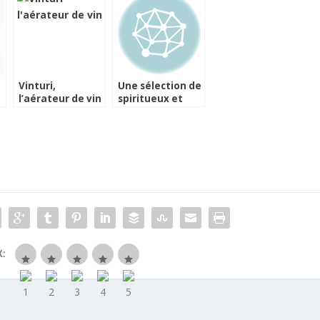
Vinturi,
Une sélection de
l’aérateur de vin
spiritueux et
made in
liqueurs made in
Californie
france pour les
disponible en
Fêtes
France
: