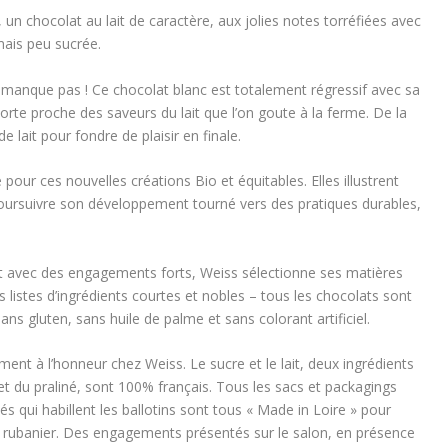
un chocolat au lait de caractère, aux jolies notes torréfiées avec
mais peu sucrée.
manque pas ! Ce chocolat blanc est totalement régressif avec sa
rte proche des saveurs du lait que l’on goute à la ferme. De la
 lait pour fondre de plaisir en finale.
é pour ces nouvelles créations Bio et équitables. Elles illustrent
poursuivre son développement tourné vers des pratiques durables,
nt avec des engagements forts, Weiss sélectionne ses matières
s listes d’ingrédients courtes et nobles – tous les chocolats sont
 gluten, sans huile de palme et sans colorant artificiel.
ment à l’honneur chez Weiss. Le sucre et le lait, deux ingrédients
et du praliné, sont 100% français. Tous les sacs et packagings
és qui habillent les ballotins sont tous « Made in Loire » pour
re rubanier. Des engagements présentés sur le salon, en présence