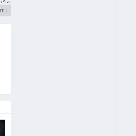
a Star
NT