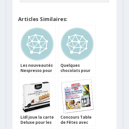
Articles Similaires:
Les nouveautés
Quelques
Nespresso pour
chocolats pour
les Fêtes
vos tables de
fêtes
Lidl joue la carte
Concours Table
Deluxe pour les
de Fêtes avec
Fêtes
Douce France