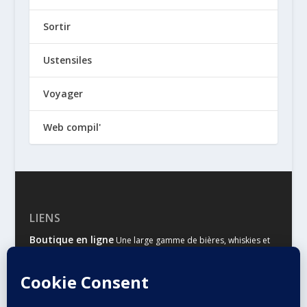
Sortir
Ustensiles
Voyager
Web compil'
LIENS
Boutique en ligne
Une large gamme de bières, whiskies et
autres spiritueux
Malts & Houblons
Le site d’information des amateurs de
bière et de whisky