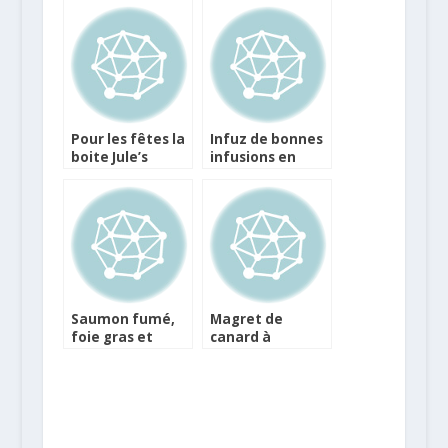
Pour les fêtes la
Infuz de bonnes
boite Jule’s
infusions en
Finest de Jules
jolies boites
Destrooper
personnalisables
pour les Fêtes
Saumon fumé,
Magret de
foie gras et
canard à
caviar pour les
l’orange et
Fêtes
sauce soja
sucrée au
gingembre