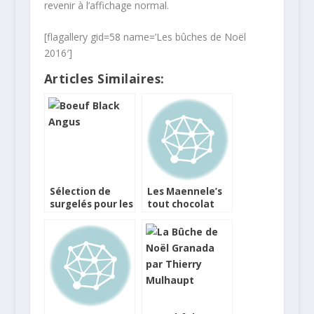
revenir à l’affichage normal.
[flagallery gid=58 name=’Les bûches de Noël
2016′]
Articles Similaires:
Sélection de
Les Maennele’s
surgelés pour les
tout chocolat
Fêtes de Noël
pendant les
Fêtes avec
Jacques Bockel