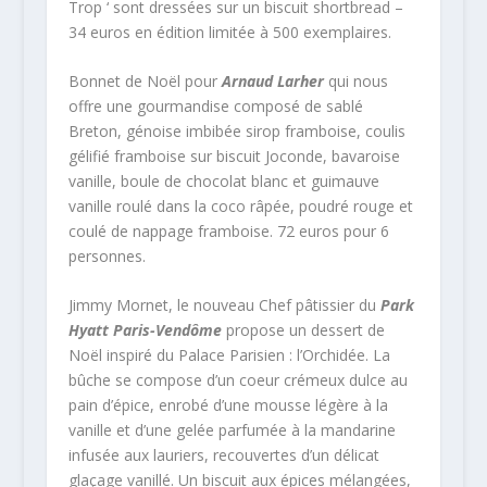
Trop ‘ sont dressées sur un biscuit shortbread –
34 euros en édition limitée à 500 exemplaires.
Bonnet de Noël pour
Arnaud Larher
qui nous
offre une gourmandise composé de s
ablé
Breton, génoise imbibée sirop framboise, coulis
gélifié framboise sur biscuit Joconde, bavaroise
vanille, boule de chocolat blanc et guimauve
vanille roulé dans la coco râpée, poudré rouge et
coulé de nappage framboise. 72 euros pour 6
personnes.
Jimmy Mornet, le nouveau Chef pâtissier du
Park
Hyatt Paris-­Vendôme
propose un dessert de
Noël inspiré du Palace Parisien : l’Orchidée. La
bûche se compose d’un coeur crémeux dulce au
pain d’épice, enrobé d’une mousse légère à la
vanille et d’une gelée parfumée à la mandarine
infusée aux lauriers, recouvertes d’un délicat
glaçage vanillé. Un biscuit aux épices mélangées,