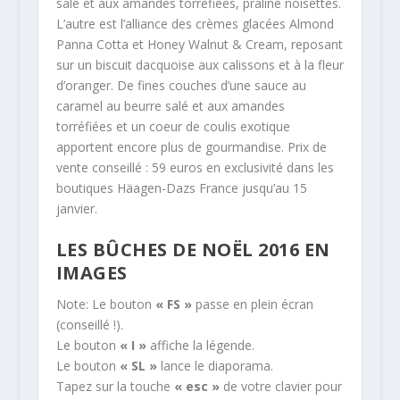
salé et aux amandes torréfiées, praliné noisettes.
L’autre est l’alliance des crèmes glacées Almond
Panna Cotta et Honey Walnut & Cream, reposant
sur un biscuit dacquoise aux calissons et à la fleur
d’oranger. De fines couches d’une sauce au
caramel au beurre salé et aux amandes
torréfiées et un coeur de coulis exotique
apportent encore plus de gourmandise. Prix de
vente conseillé : 59 euros en exclusivité dans les
boutiques Häagen-Dazs France jusqu’au 15
janvier.
LES BÛCHES DE NOËL 2016 EN
IMAGES
Note: Le bouton
« FS »
passe en plein écran
(conseillé !).
Le bouton
« I »
affiche la légende.
Le bouton
« SL »
lance le diaporama.
Tapez sur la touche
« esc »
de votre clavier pour