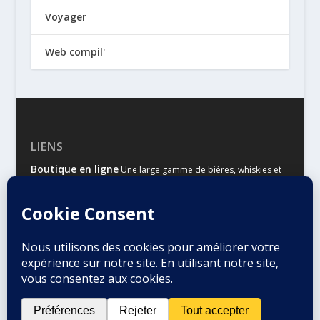
Voyager
Web compil'
LIENS
Boutique en ligne
Une large gamme de bières, whiskies et
autres spiritueux
Malts & Houblons
Le site d’information des amateurs de
bière et de whisky
Conçu par
| Propulsé par
Elegant Themes
WordPress