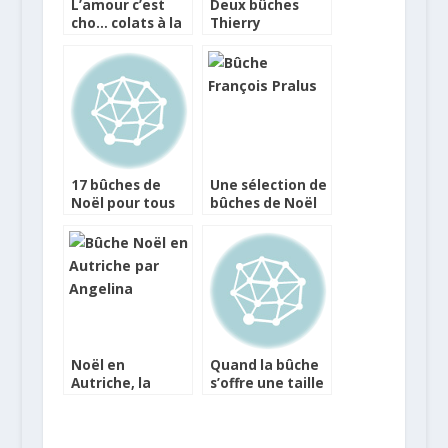
L’amour c’est
Deux bûches
cho… colats à la
Thierry
Saint-Valentin
Mulhaupt pour
Noël
17 bûches de
Une sélection de
Noël pour tous
bûches de Noël
les goûts et
porte-monnaie
Noël en
Quand la bûche
Autriche, la
s’offre une taille
bûche d’Angelina
de guêpe bien
gourmande !