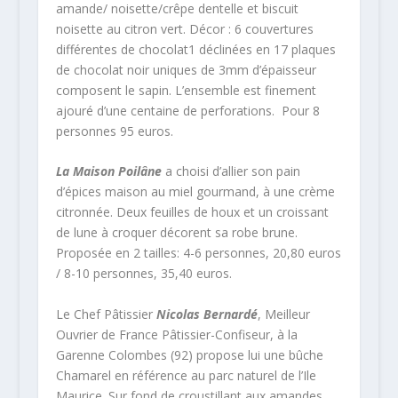
amande/ noisette/crêpe dentelle et biscuit
noisette au citron vert. Décor : 6 couvertures
différentes de chocolat
1
déclinées en 17 plaques
de chocolat noir uniques de 3mm d’épaisseur
composent le sapin. L’ensemble est finement
ajouré d’une centaine de perforations. Pour 8
personnes 95 euros.
La Maison Poilâne
a choisi d’allier son pain
d’épices maison au miel gourmand, à une crème
citronnée. Deux feuilles de houx et un croissant
de lune à croquer décorent sa robe brune.
Proposée en 2 tailles: 4-6 personnes, 20,80 euros
/ 8-10 personnes, 35,40 euros.
Le Chef Pâtissier
Nicolas Bernardé
, Meilleur
Ouvrier de France Pâtissier-Confiseur, à la
Garenne Colombes (92) propose lui une bûche
Chamarel en référence au parc naturel de l’Ile
Maurice. Sur fond de croustillant aux amandes,