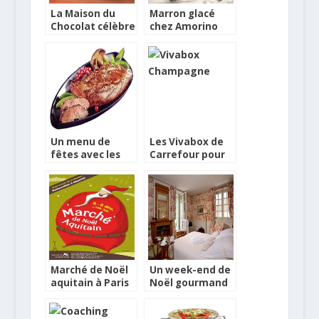
La Maison du
Marron glacé
Chocolat célèbre
chez Amorino
Paris
Un menu de
Les Vivabox de
fêtes avec les
Carrefour pour
nouveautés
Noël
Toupargel
Marché de Noël
Un week-end de
aquitain à Paris
Noël gourmand
à La Mirande