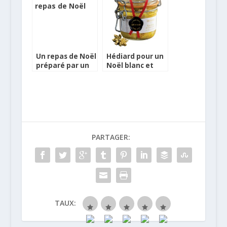
Un repas de Noël
Hédiard pour un
préparé par un
Noël blanc et
chef pro livré à
doré
domicile !
PARTAGER:
TAUX: