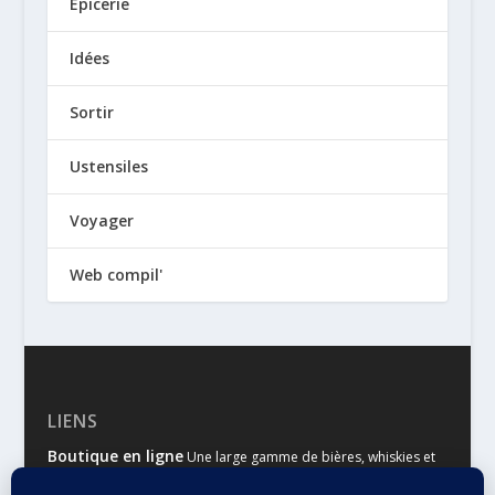
Epicerie
Idées
Sortir
Ustensiles
Voyager
Web compil'
LIENS
Boutique en ligne
Une large gamme de bières, whiskies et
autres spiritueux