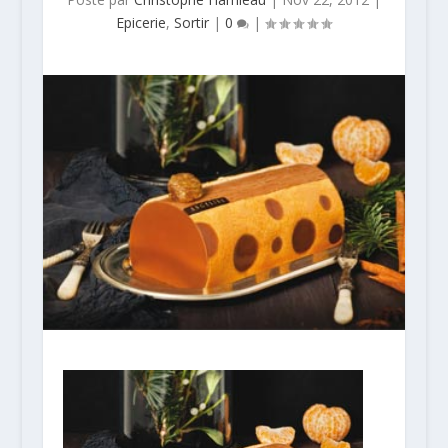
Epicerie
,
Sortir
|
0
|