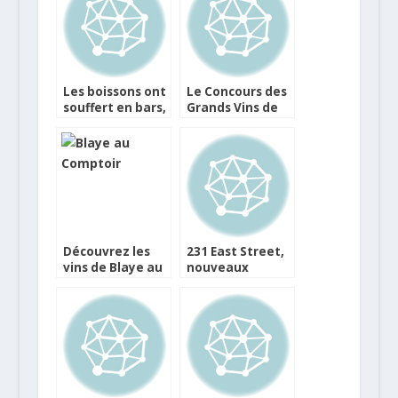
Les boissons ont
Le Concours des
souffert en bars,
Grands Vins de
hôtels et
France fête ses
restaurants sur
60 ans !
le début d’année
Découvrez les
231 East Street,
vins de Blaye au
nouveaux
Comptoir !
burgers et
nouveaux
restaurants