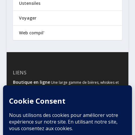
Ustensiles
Voyager
Web compil'
LIENS
Boutique en ligne
Une large gamme de bières, whiskies et
autres spiritueux
Malts & Houblons
Le site d’information des amateurs de
bière et de whisky