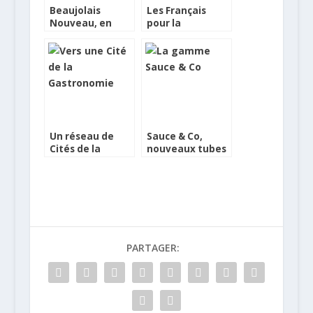
Beaujolais
Les Français
Nouveau, en
pour la
canette et en
découverte de
crowdfunding !
nouveaux vins
Un réseau de
Sauce & Co,
Cités de la
nouveaux tubes
Gastronomie
de la cuisine
PARTAGER: