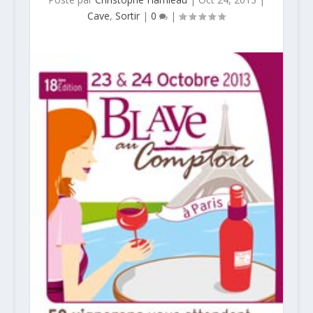
Cave
,
Sortir
|
0
|