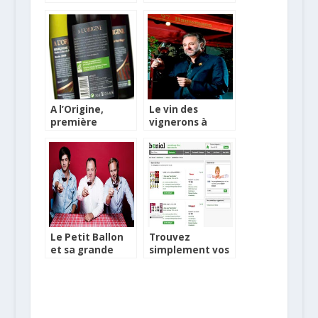
Val d’Oise et
de Cadillac Côtes
Yvelines
de Bordeaux
A l’Origine,
Le vin des
première
vignerons à
marque
découvrir chez
transversale de
Philippe Faure-
vins bio éco-
Brac
responsable
Le Petit Ballon
Trouvez
et sa grande
simplement vos
foire aux vins
vins dans les
Foires aux Vins
les plus proches