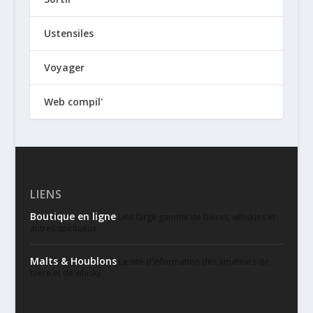
Ustensiles
Voyager
Web compil'
LIENS
Boutique en ligne
Une large gamme de bières, whiskies et
autres spiritueux
Malts & Houblons
Le site d’information des amateurs de
bière et de whisky