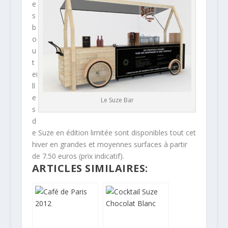
e
s
b
o
u
t
ei
ll
e
Le Suze Bar
s
d
e Suze en édition limitée sont disponibles tout cet
hiver en grandes et moyennes surfaces à partir
de 7.50 euros (prix indicatif).
ARTICLES SIMILAIRES: