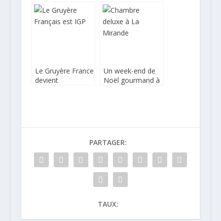
devient un
en 50cl
véritable bijou
Le Gruyère France
Un week-end de
devient
Noël gourmand à
officiellement IGP
La Mirande
PARTAGER:
TAUX: