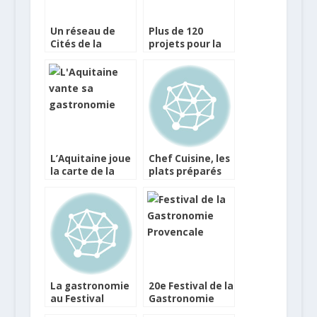
Un réseau de
Plus de 120
Cités de la
projets pour la
Gastronomie
Fête de la
Gastronomie
L’Aquitaine joue
Chef Cuisine, les
la carte de la
plats préparés
gastronomie
font leur entrée
pour sa
dans la haute
campagne d’été
gastronomie
La gastronomie
20e Festival de la
au Festival
Gastronomie
International de
Provencale de