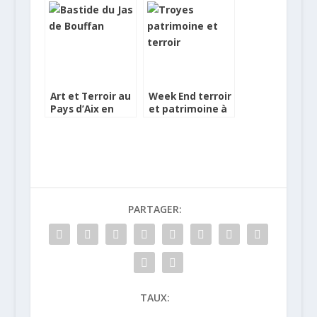
la Musique
Châteauneuf-le-
Mécanique des
Rouge
Gets
Art et Terroir au
Week End terroir
Pays d’Aix en
et patrimoine à
Provence
Troyes
PARTAGER:
TAUX: