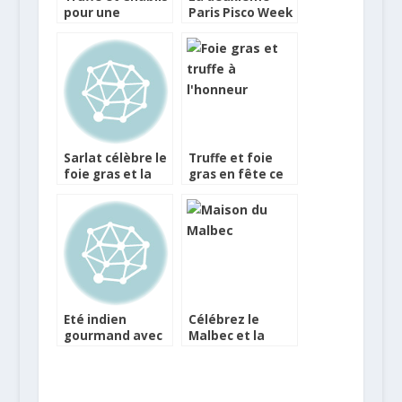
pour une
Paris Pisco Week
moutarde de
débute dans une
fêtes
semaine
Sarlat célèbre le
Truffe et foie
foie gras et la
gras en fête ce
truffe du
week-end à
Périgord
Sarlat
Eté indien
Célébrez le
gourmand avec
Malbec et la
le Valence
truffe à Cahors
Gastronomie
Festival