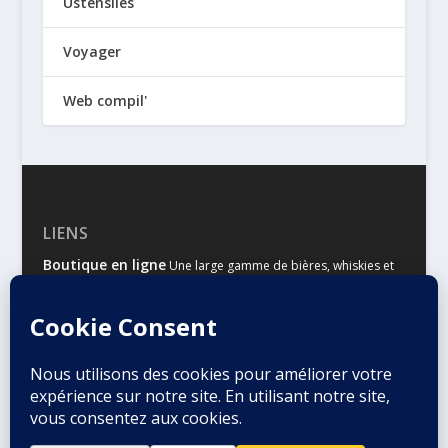
Ustensiles
Voyager
Web compil'
LIENS
Boutique en ligne
Une large gamme de bières, whiskies et
autres spiritueux
Malts & Houblons
Le site d’information des amateurs de
bière et de whisky