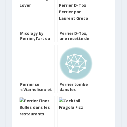
Mixology by
Perrier D-Tox,
Perrier, l’art du
une recette de
cocktail French
la collection 2012
Touch
Mixology by
Perrier
Perrier se
Perrier tombe
« Warholise » et
dans les
crée un cocktail
pommes…
pour ses 150 ans
vertes !