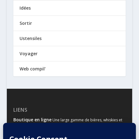
Idées
Sortir
Ustensiles
Voyager
Web compil'
LIENS
Boutique en ligne
Une large gamme de bières, whiskies et
autres spiritueux