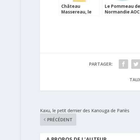
Château
Le Pommeau d
Massereau, le
Normandie AOC
Barsac-
du Château du
Sauternes
Breuil
passionnément
PARTAGER:
TAUX
Kaxu, le petit dernier des Kanouga de Pariès
PRÉCÉDENT
A PROPOS DE L'AUTEUR