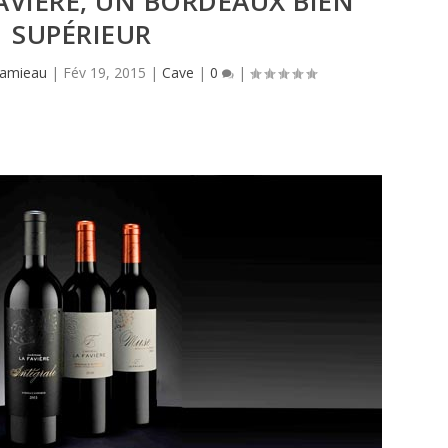
AVIÈRE, UN BORDEAUX BIEN
SUPÉRIEUR
Hamieau
|
Fév 19, 2015
|
Cave
|
0
|