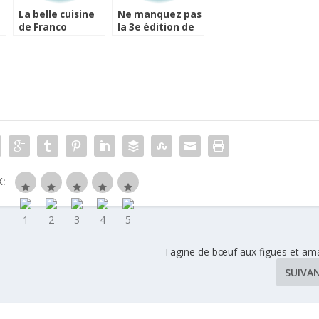
e
La belle cuisine
Ne manquez pas
de Franco
la 3e édition de
Bowanee au
Bordeaux
Château de
Tasting
Vault de Lugny
:
Tagine de bœuf aux figues et a
SUIVA