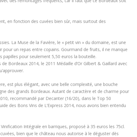
avec des remontages fréquents, car il faut que ce Bordeaux soit
ent, en fonction des cuvées bien sûr, mais surtout des
ussies. La Muse de la Favière, le « petit vin » du domaine, est une
isir pour un repas entre copains. Gourmand de fruits, il ne manque
s papilles pour seulement 5,50 euros la bouteille.
 de Bordeaux 2014, le 2011 Médaille d’Or Gilbert & Gaillard avec
u’approuver.
ère, est plus élégant, avec une belle complexité, une bouche
digne des grands Bordeaux. Autant de caractère et de charme pour
2010, recommandé par Decanter (16/20), dans le Top 50
Guide des Bons Vins de L’Express 2014, nous avons bien entendu
 Vinification Intégrale en barriques, proposé à 35 euros les 75cl.
cuvées, bien que le château nous autorise à le déguster dès