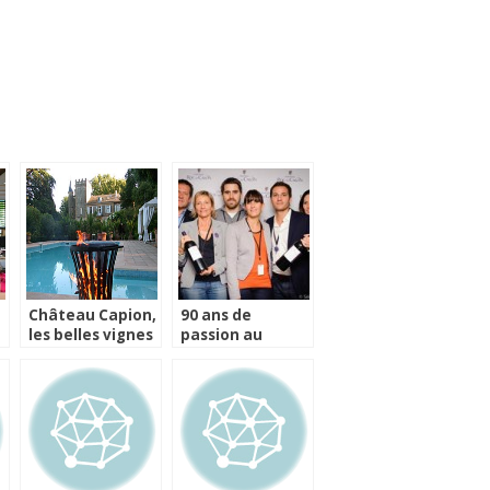
Château Capion,
90 ans de
les belles vignes
passion au
des Coteaux du
Château Roc de
Languedoc chez
Calon
Philippe Faure-
Brac