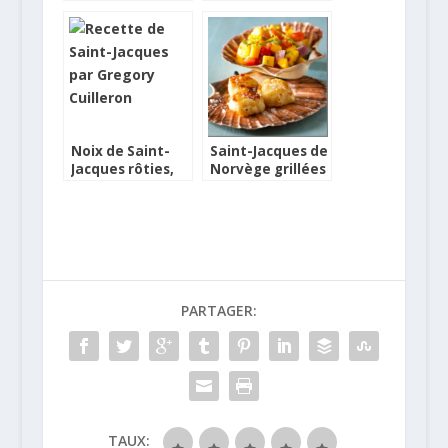
d’olive du
au citron
Domaine de
combawa, fruits
Pareskis
rouges en gelée
Noix de Saint-
Saint-Jacques de
Jacques rôties,
Norvège grillées
risotto au coulis
à la salsa de
de betteraves et
tomates
sauce à l’orange
PARTAGER:
TAUX: