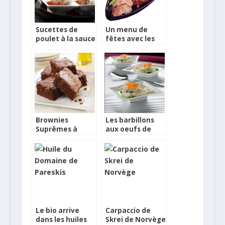
Sucettes de
Un menu de
poulet à la sauce
fêtes avec les
tomate
nouveautés
Toupargel
Brownies
Les barbillons
Suprêmes à
aux oeufs de
l’huile d’olive
truite sur crème
de choux-fleur
Le bio arrive
Carpaccio de
dans les huiles
Skrei de Norvège