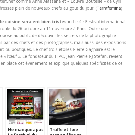
sterChef comme Anne Alassane et « Louvre Bouteille » de Cyril
dresses plein de nouveaux chefs au gout du jour. (
Terrafemina
)
e cuisine seraient bien tristes »:
Le 4e Festival international
déroule du 26 octobre au 11 novembre à Paris. Outre une
ropose au public de découvrir les secrets de la photographie
més par des chefs et des photographes, mais aussi des expositions
art ou boutiques. Le chef trois étoiles Pierre Gagnaire est le
e « l’œuf ». Le fondateur du FIPC, Jean-Pierre PJ Stefan, revient
e en place cet évenement et explique quelques spécificités de ce
Ne manquez pas
Truffe et foie