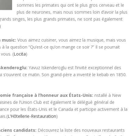
sommes les primates qui ont le plus gros cerveau et le
plus de neurones, mais nous sommes loin d’avoir la plus
rands singes, les plus grands primates, ne sont pas également
)
n music:
Vous aimez cuisiner, vous aimez la musique, mais vous
à la question “Qu’est-ce qu’on mange ce soir ?” Il se pourrait
 vous. (
Locita
)
Iskenderoglu:
Yavuz Iskenderoglu est l’invité exceptionnel des
 s’ouvrent ce matin. Son grand-père a inventé le kebab en 1850.
mie française à l’honneur aux États-Unis:
nstallé à New
uisines de l’Union Club est également le délégué général de
rance pour les États-Unis et le Canada et participe activement à la
is.(
L’Hôtellerie-Restauration
)
nciens candidats:
Découvrez la liste des nouveaux restaurants