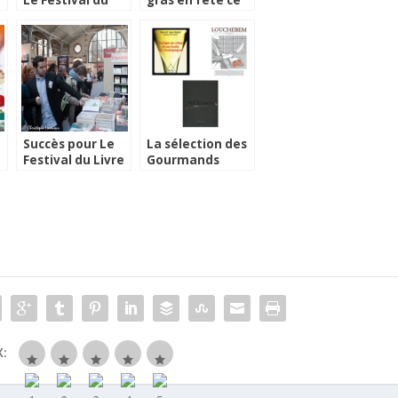
Le Festival du
gras en fête ce
Livre Culinaire
week-end à
Sarlat
Succès pour Le
La sélection des
Festival du Livre
Gourmands
n
Culinaire
Awards français
: