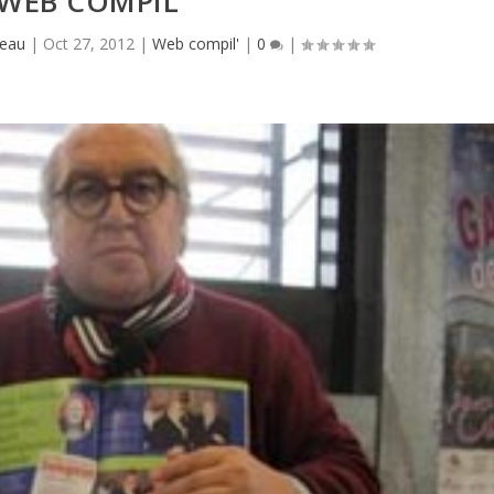
WEB COMPIL’
ieau
|
Oct 27, 2012
|
Web compil'
|
0
|