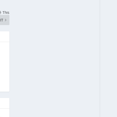
é This
NT