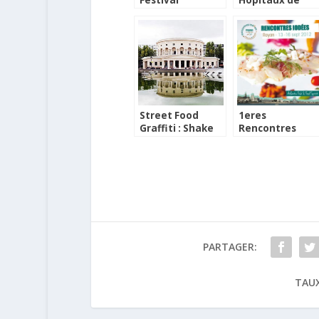
Festival
Hôpitaux de
International de
Paris sur le
la Photographie
thème de la
Culinaire 2011
cuisine
Street Food
1eres
Graffiti : Shake
Rencontres
the Milk II
Iodées de Roya
PARTAGER:
TAUX