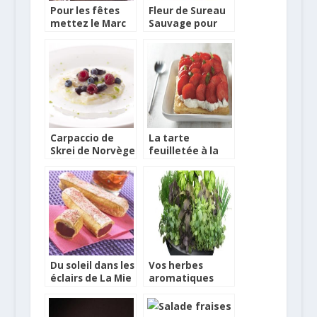
Pour les fêtes
Fleur de Sureau
mettez le Marc
Sauvage pour
de Bourgogne en
vos cocktails
cocktails
Carpaccio de
La tarte
Skrei de Norvège
feuilletée à la
au citron
ricotta, basilic et
combawa, fruits
fraises marinées
rouges en gelée
Du soleil dans les
Vos herbes
éclairs de La Mie
aromatiques
Câline
fraîches toute
l’année