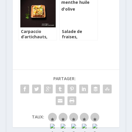
Carpaccio
Salade de
d’artichauts,
fraises,
amandes au lait,
rhubarbe
dés d’orange,
confite, menthe
petites feuilles
et huile d’olive
d’estragon,
vierge extra
basilic,
coriandre, dés
de pain brûlé
PARTAGER:
TAUX: