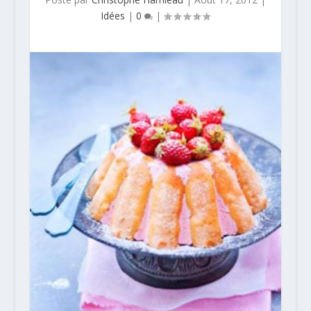
Idées
|
0
|