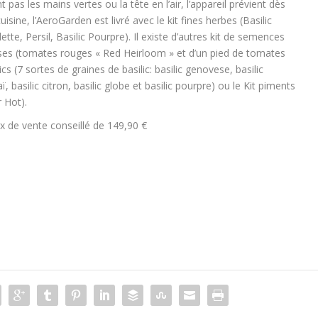
 pas les mains vertes ou la tête en l’air, l’appareil prévient dès
cuisine, l’AeroGarden est livré avec le kit fines herbes (Basilic
tte, Persil, Basilic Pourpre). Il existe d’autres kit de semences
es (tomates rouges « Red Heirloom » et d’un pied de tomates
ics (7 sortes de graines de basilic: basilic genovese, basilic
aï, basilic citron, basilic globe et basilic pourpre) ou le Kit piments
 Hot).
x de vente conseillé de 149,90 €