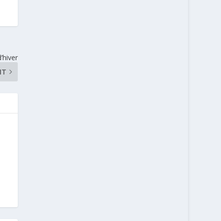
d’hiver
NT