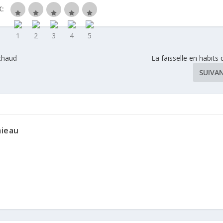
:
 chaud
La faisselle en habits 
SUIVA
mieau