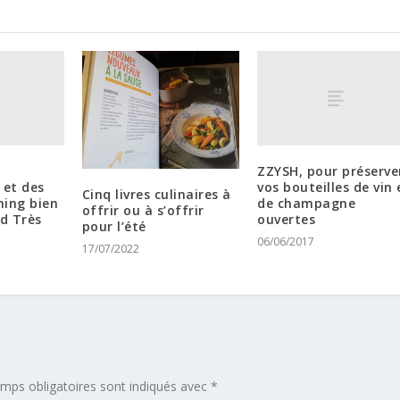
ZZYSH, pour préserve
et des
vos bouteilles de vin 
Cinq livres culinaires à
hing bien
de champagne
offrir ou à s’offrir
d Très
ouvertes
pour l’été
06/06/2017
17/07/2022
mps obligatoires sont indiqués avec
*