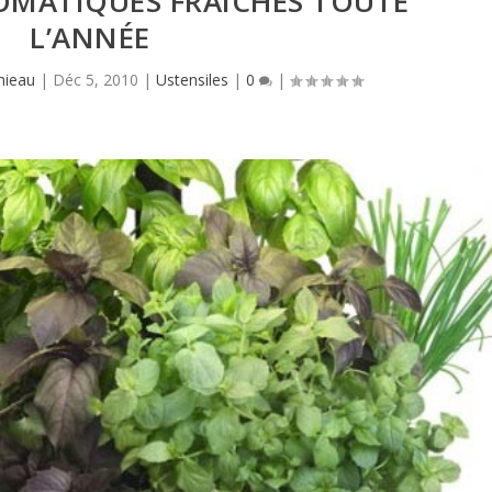
OMATIQUES FRAÎCHES TOUTE
L’ANNÉE
mieau
|
Déc 5, 2010
|
Ustensiles
|
0
|