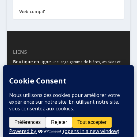
Web compil'
LIENS
Boutique en ligne
Une large gamme de bières, whiskies et
autres spiritueux
Malts & Houblons
Le site d’information des amateurs de
bière et de whisky
Conçu par
| Propulsé par
Elegant Themes
WordPress