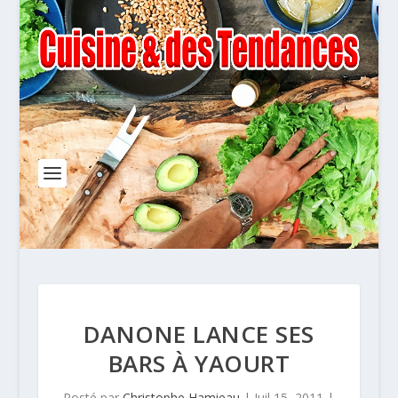
DANONE LANCE SES
BARS À YAOURT
Posté par
Christophe Hamieau
|
Juil 15, 2011
|