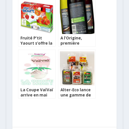
Fruité P’tit
A l’Origine,
Yaourt s’offre la
première
fraise et un
marque
nouveau look
transversale de
vins bio éco-
responsable
La Coupe VaïVaï
Alter-Eco lance
arrive en mai
une gamme de
chez Myberry
produits issus de
l’agriculture
française