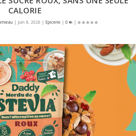
E SUCRE ROUX, SANS UNE SEULE
CALORIE
amieau
|
Juin 8, 2026
|
Epicerie
|
0
|