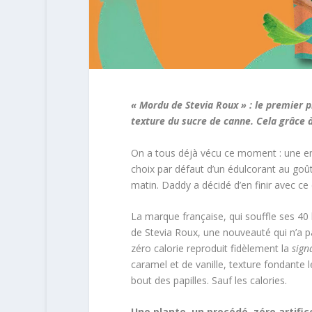
« Mordu de Stevia Roux » : le premier pr
texture du sucre de canne. Cela grâce à
On a tous déjà vécu ce moment : une envi
choix par défaut d’un édulcorant au goût 
matin. Daddy a décidé d’en finir avec c
La marque française, qui souffle ses 40
de Stevia Roux, une nouveauté qui n’a pa
zéro calorie reproduit fidèlement la
sign
caramel et de vanille, texture fondante
bout des papilles. Sauf les calories.
Une plante, un procédé, zéro artific