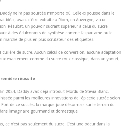
. Daddy ne l’a pas sourcée n’importe où. Celle-ci pousse dans le
at idéal, avant d’être extraite à Riom, en Auvergne, via un
sion. Résultat, un pouvoir sucrant supérieur à celui du sucre
courir à des édulcorants de synthèse comme l’aspartame ou le
 marché de plus en plus scrutateur des étiquettes.
 1 cuillère de sucre. Aucun calcul de conversion, aucune adaptation
 Roux exactement comme du sucre roux classique, dans un yaourt,
première réussite
 En 2024, Daddy avait déjà introduit Mordu de Stevia Blanc,
t hissée parmi les meilleures innovations de l’épicerie sucrée selon
 Fort de ce succès, la marque joue désormais sur le terrain du
dans l’imaginaire gourmand et domestique.
roux, ce n’est pas seulement du sucre. C’est une odeur dans la