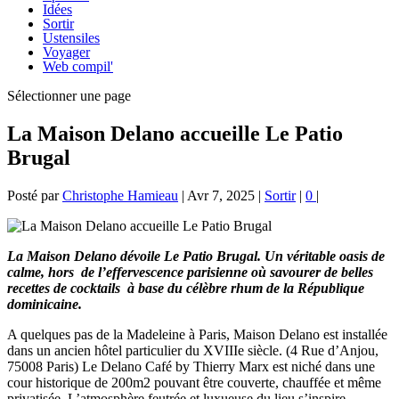
Idées
Sortir
Ustensiles
Voyager
Web compil'
Sélectionner une page
La Maison Delano accueille Le Patio
Brugal
Posté par
Christophe Hamieau
|
Avr 7, 2025
|
Sortir
|
0
|
La Maison Delano dévoile Le Patio Brugal. Un véritable oasis de
calme, hors de l’effervescence parisienne où savourer de belles
recettes de cocktails à base du célèbre rhum de la République
dominicaine.
A quelques pas de la Madeleine à Paris, Maison Delano est installée
dans un ancien hôtel particulier du XVIIIe siècle. (4 Rue d’Anjou,
75008 Paris) Le Delano Café by Thierry Marx est niché dans une
cour historique de 200m2 pouvant être couverte, chauffée et même
privatisée. L’atmosphère feutrée et luxueuse du lieu s’inspire