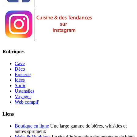
Rubriques
Cave
Déco
Epicerie
Idées
Sortir
Ustensiles
Voyager
Web compil'
Liens
Boutique en ligne
Une large gamme de bières, whiskies et
autres spiritueux
Malts & Houblons
Le site d’information des amateurs de bière