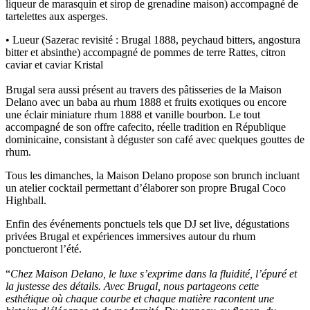
liqueur de marasquin et sirop de grenadine maison) accompagné de
tartelettes aux asperges.
• Lueur (Sazerac revisité : Brugal 1888, peychaud bitters, angostura
bitter et absinthe) accompagné de pommes de terre Rattes, citron
caviar et caviar Kristal
Brugal sera aussi présent au travers des pâtisseries de la Maison
Delano avec un baba au rhum 1888 et fruits exotiques ou encore
une éclair miniature rhum 1888 et vanille bourbon. Le tout
accompagné de son offre cafecito, réelle tradition en République
dominicaine, consistant à déguster son café avec quelques gouttes de
rhum.
Tous les dimanches, la Maison Delano propose son brunch incluant
un atelier cocktail permettant d’élaborer son propre Brugal Coco
Highball.
Enfin des événements ponctuels tels que DJ set live, dégustations
privées Brugal et expériences immersives autour du rhum
ponctueront l’été.
“
Chez Maison Delano, le luxe s’exprime dans la fluidité, l’épuré et
la justesse des détails. Avec Brugal, nous partageons cette
esthétique où chaque courbe et chaque matière racontent une