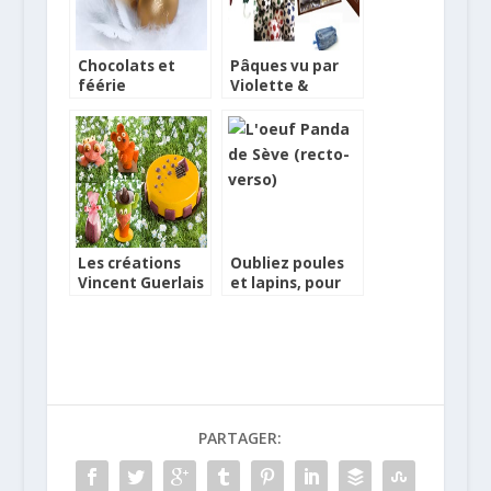
Chocolats et
Pâques vu par
féérie
Violette &
d’orchidées au
Berlingot
Ritz pour Pâques
Les créations
Oubliez poules
Vincent Guerlais
et lapins, pour
pour Pâques
Pâques adoptez
un panda…
PARTAGER: