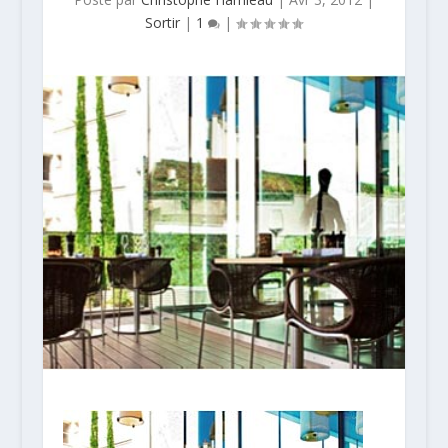
Sortir
|
1
|