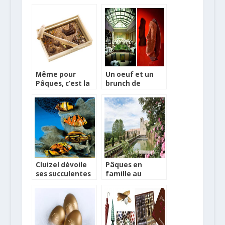
Même pour
Un oeuf et un
Pâques, c’est la
brunch de
tablette qui est
Pâques au Park
à la mode…
Hyatt Paris
Cluizel dévoile
Pâques en
ses succulentes
famille au
nouveautés
Couvent des
pour Pâques !
Minimes