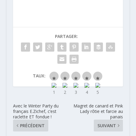
rhums Chantal
Comte
PARTAGER:
TAUX:
Avec le Winter Party du
Magret de canard et Pink
français E.Zichef, c’est
Lady rôtie et farcie au
raclette ET fondue !
panais
PRÉCÉDENT
SUIVANT