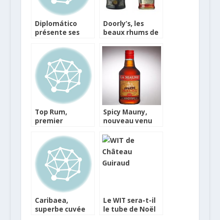
Diplomático
Doorly’s, les
présente ses
beaux rhums de
Mantuano et
la Barbade
Planas
Top Rum,
Spicy Mauny,
premier
nouveau venu
concours des
chez les rhums
rhums de
épicés
l’Océan Indien
Caribaea,
Le WIT sera-t-il
superbe cuvée
le tube de Noël
caritative des