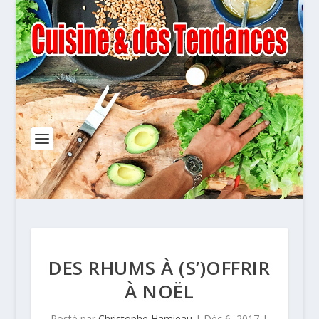
DES RHUMS À (S’)OFFRIR
À NOËL
Posté par
Christophe Hamieau
|
Déc 6, 2017
|