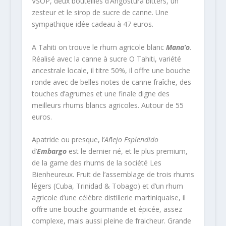
VSOP, deux bouteilles d’Angostura bitters, un
zesteur et le sirop de sucre de canne. Une
sympathique idée cadeau à 47 euros.
A Tahiti on trouve le rhum agricole blanc
Mana’o
.
Réalisé avec la canne à sucre O Tahiti, variété
ancestrale locale, il titre 50%, il offre une bouche
ronde avec de belles notes de canne fraîche, des
touches d’agrumes et une finale digne des
meilleurs rhums blancs agricoles. Autour de 55
euros.
Apatride ou presque, l’
Añejo Esplendido
d’
Embargo
est le dernier né, et le plus premium,
de la game des rhums de la société Les
Bienheureux. Fruit de l’assemblage de trois rhums
légers (Cuba, Trinidad & Tobago) et d’un rhum
agricole d’une célèbre distillerie martiniquaise, il
offre une bouche gourmande et épicée, assez
complexe, mais aussi pleine de fraicheur. Grande