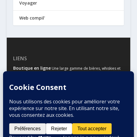
Voyager
Web compil'
LIENS
Boutique en ligne
Une large gamme de bières, whiskies et
autres spiritueux
Malts & Houblons
Le site d’information des amateurs de
bière et de whisky
Conçu par
| Propulsé par
Elegant Themes
WordPress