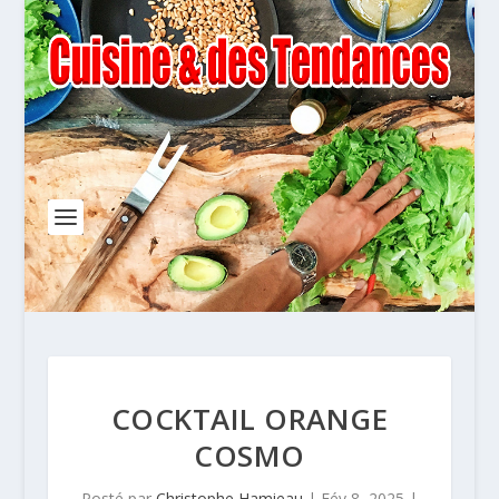
COCKTAIL ORANGE
COSMO
Posté par
Christophe Hamieau
|
Fév 8, 2025
|