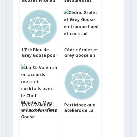
Goose invite au
savoureuses
food pairing en
pour Saint
mixologie
Valentin
L’Eté Bleu de
Cédric Grolet et
Grey Goose pour
Grey Goose en
savourer le
trompe l’oeil et
cocktail Grand
cocktail
Fizz
La St-Valentin
Participez aux
en accords mets
ateliers de La
et cocktails avec
Boulangerie
le Chef Matthias
Bleue de Grey
Marc et la vodka
Goose
Grey Goose