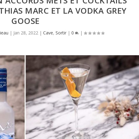
N ACCORDS METS ET COCKTAILS
THIAS MARC ET LA VODKA GREY
GOOSE
ieau
|
Jan 28, 2022
|
Cave
,
Sortir
|
0
|