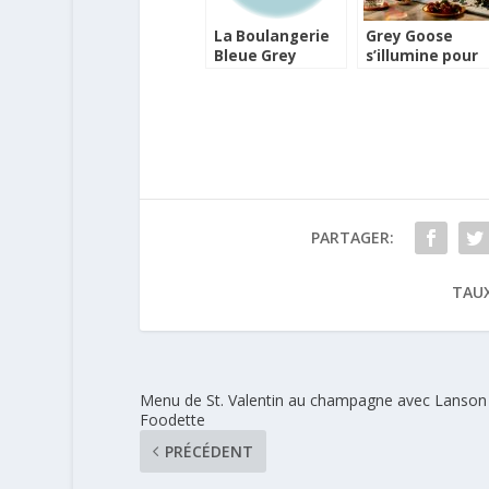
La Boulangerie
Grey Goose
Bleue Grey
s’illumine pour
Goose vous
les Fêtes
accueille 3 jours
à Paris
PARTAGER:
TAUX
Menu de St. Valentin au champagne avec Lanson
Foodette
PRÉCÉDENT