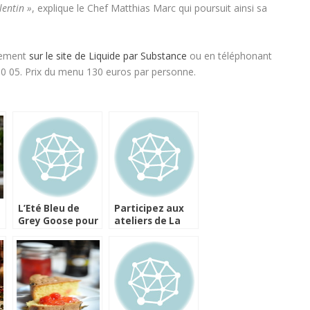
lentin »
, explique le Chef Matthias Marc qui poursuit ainsi sa
ctement
sur le site de Liquide par Substance
ou en téléphonant
50 05. Prix du menu 130 euros par personne.
L’Eté Bleu de
Participez aux
Grey Goose pour
ateliers de La
savourer le
Boulangerie
cocktail Grand
Bleue de Grey
Fizz
Goose