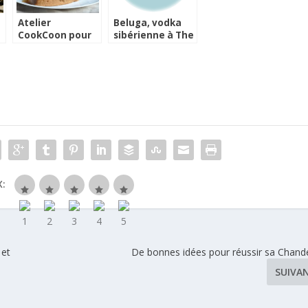
Atelier
Beluga, vodka
CookCoon pour
sibérienne à The
les accords entre
Paris Liquor
mets et rosé
Store
:
 et
De bonnes idées pour réussir sa Chande
SUIVA