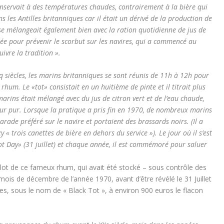
servait à des températures chaudes, contrairement à la bière qui
s les Antilles britanniques car il était un dérivé de la production de
se mélangeait également bien avec la ration quotidienne de jus de
rée pour prévenir le scorbut sur les navires, qui a commencé au
ivre la tradition ».
q siècles, les marins britanniques se sont réunis de 11h à 12h pour
e rhum. Le «tot» consistait en un huitième de pinte et il titrait plus
arins était mélangé avec du jus de citron vert et de l’eau chaude,
 leur pur. Lorsque la pratique a pris fin en 1970, de nombreux marins
rade préféré sur le navire et portaient des brassards noirs. (Il a
« trois canettes de bière en dehors du service »). Le jour où il s’est
ot Day» (31 juillet) et chaque année, il est commémoré pour saluer
 lot de ce fameux rhum, qui avait été stocké – sous contrôle des
ois de décembre de l’année 1970, avant d’être révélé le 31 Juillet
les, sous le nom de « Black Tot », à environ 900 euros le flacon