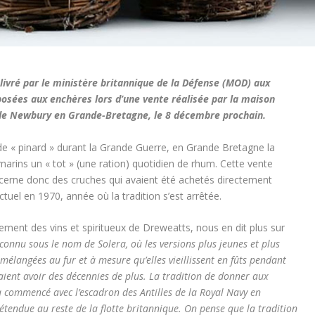
livré par le ministère britannique de la Défense (MOD) aux
posées aux enchères lors d’une vente réalisée par la maison
 de Newbury en Grande-Bretagne, le 8 décembre prochain.
n de « pinard » durant la Grande Guerre, en Grande Bretagne la
 marins un « tot » (une ration) quotidien de rhum. Cette vente
cerne donc des cruches qui avaient été achetés directement
ctuel en 1970, année où la tradition s’est arrêtée.
ent des vins et spiritueux de Dreweatts, nous en dit plus sur
connu sous le nom de Solera, où les versions plus jeunes et plus
élangées au fur et à mesure qu’elles vieillissent en fûts pendant
ient avoir des décennies de plus. La tradition de donner aux
commencé avec l’escadron des Antilles de la Royal Navy en
 étendue au reste de la flotte britannique. On pense que la tradition