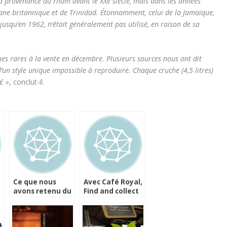
la provenance du rhum avant le XXe siècle, mais dans les années
yane britannique et de Trinidad. Étonnamment, celui de la Jamaïque,
 jusqu’en 1962, n’était généralement pas utilisé, en raison de sa
ches rares à la vente en décembre. Plusieurs sources nous ont dit
 d’un style unique impossible à reproduire. Chaque cruche (4,5 litres)
£ »
, conclut-il.
Ce que nous
Avec Café Royal,
avons retenu du
Find and collect
Rhum Fest 2016
the code, et
gagnez des
places pour