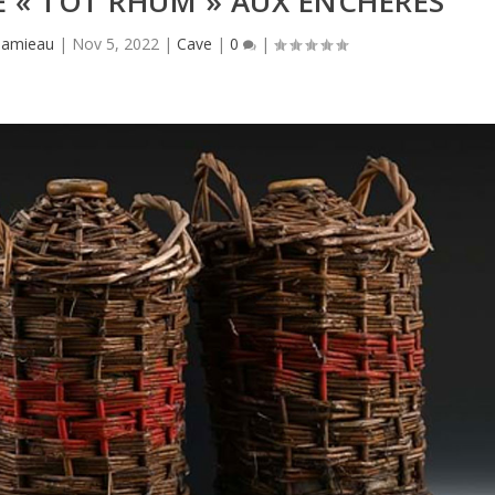
E « TOT RHUM » AUX ENCHÈRES
Hamieau
|
Nov 5, 2022
|
Cave
|
0
|