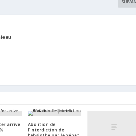
SUIVA
mieau
er arrive
Abolition de
0%
l’interdiction de
l’absinthe par le Sénat