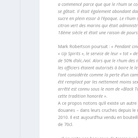
a commencé parce que que le rhum se con
se gâtait. Il était également abondant dan
sucre en plein essor à l’époque. Le rhum 
citron vert des marins qui était administ
18ème siècle et était une raison de poursu
Mark Robertson poursuit :
« Pendant cin
« Up Spirits », le service de leur « tot » d
de 50% d’alc./vol. Alors que le rhum des m
les officiers étaient autorisés à boire le
l’ont considérée comme la perte d’un cama
été remplacé par les nettement moins sexy 
arrêté est connu sous le nom de «Black T
cette tradition honorée »
.
A ce propos notons qu’il existe un autre
douanes – dans leurs cruches depuis le m
2010. Il est aujourd’hui vendu en bouteil
de 70cl.