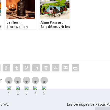
Robbie Williams
Le rhum
Alain Passard
é
Blackwell en
fait découvrir les
édition limitée
légumes de son
007
jardin aux
enfants
:
du WE
Les Berniques de Pascal 