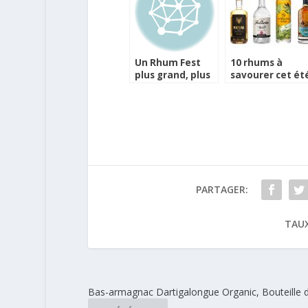
Un Rhum Fest
10 rhums à
plus grand, plus
savourer cet ét
pro et un coffret
jeu dégustation
PARTAGER:
TAUX
Bas-armagnac Dartigalongue Organic, Bouteille 