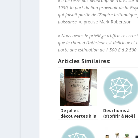
« Il ne reste pas beaucoup de traces sur 
1930, la part du lion provenait de la Gu
qui faisait partie de l’Empire britannique
puissance. »
, précise Mark Robertson.
« Nous avons le privilège d’offrir ces cru
que le rhum à l’intérieur est délicieux et
porte une estimation de 1 500 £ à 2 500 
Articles Similaires:
De jolies
Des rhums à
découvertes à la
(s’)offrir à Noël
Rhum Fair