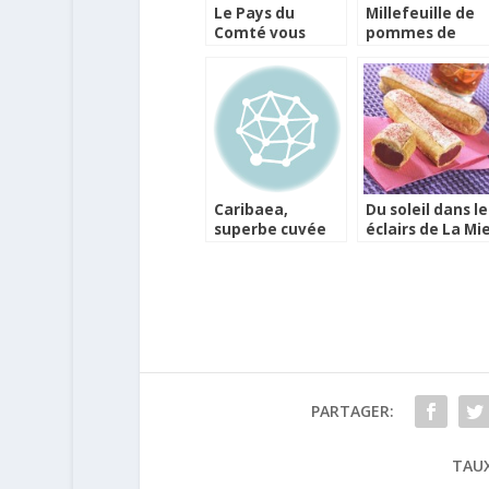
Le Pays du
Millefeuille de
Comté vous
pommes de
offre un
terre, saumon
savoureux job !
fumé et
Emmental
Français râpé
Entremont
Caribaea,
Du soleil dans le
superbe cuvée
éclairs de La Mi
caritative des
Câline
rhums Chantal
Comte
PARTAGER:
TAUX