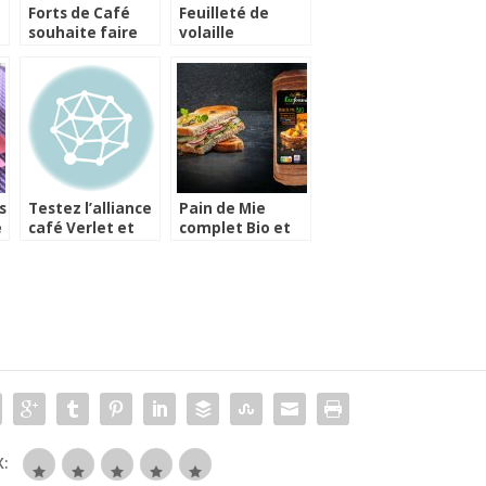
Forts de Café
Feuilleté de
souhaite faire
volaille
découvrir le café
forestière au
de spécialité
Comté
s
Testez l’alliance
Pain de Mie
e
café Verlet et
complet Bio et
Roquefort
équitable
Société
: