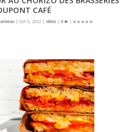
 AU CHORIZO DES BRASSERIES
DUPONT CAFÉ
Hamieau
|
Oct 5, 2022
|
Idées
|
0
|